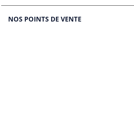
NOS POINTS DE VENTE
PARILLY – VENISSIEUX
CREQUI – LYON 3
GRATTE-CIEL – VILEURBANNE
Suivez nous sur les réseaux sociaux
Mentions légales
Politique de confidentialité